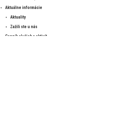
Aktuálne informácie
Aktuality
Zažili ste u nás
Cenník služieb a aktivít
Služby v areáli
Vlastná doprava
Spracovanie osobných údajov
Kontaktné informácie
Cookies
SLUŽBY
Bazény
Detské ihrisko
Recepcia