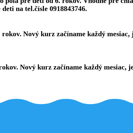
óla pre deti od 6. rokov. Vhodné pre chlapc
deti na tel.čísle 0918843746.
5 rokov. Nový kurz začíname každý mesiac, j
rokov. Nový kurz začíname každý mesiac, je n