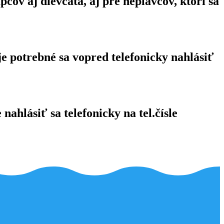
ov aj dievčatá, aj pre neplavcov, ktorí sa
e potrebné sa vopred telefonicky nahlásiť
ahlásiť sa telefonicky na tel.čísle