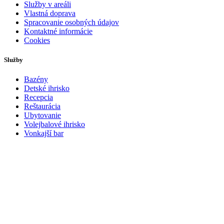
Služby v areáli
Vlastná doprava
Spracovanie osobných údajov
Kontaktné informácie
Cookies
Služby
Bazény
Detské ihrisko
Recepcia
Reštaurácia
Ubytovanie
Volejbalové ihrisko
Vonkajší bar
Web vytvorila
Ametica.sk - digitálna agentúra
2020 Národné centrum vodného póla
Domov
Aktuality
Otváracie hodiny
Cenník
Služby
Prázdninové tábory