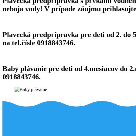
Plavecká predprípravka s prvkami vodného p
neboja vody! V prípade záujmu prihlasujte 
Plavecká predprípravka pre deti od 2. do 
na tel.čísle 0918843746.
Baby plávanie pre deti od 4.mesiacov do 2.
0918843746.