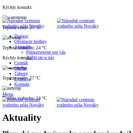
Rýchly kontakt:
0918 961 208
Teplota vody: 27 °C
Domov
Otváracie hodiny
Aktuality
Teplota vzduchu: 24 °C
Pripravujeme pre vás
Zažili ste u nás
Rýchly kontakt:
0918 961 208
Cenník
Služby
Tábory
Teplota vody: 27 °C
Doprava
Kontakt
Menu
Teplota vzduchu: 24 °C
Aktuality